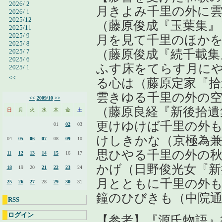
2026/ 2
月きよみ千里の外に
2026/ 1
2025/12
（藤原俊成『玉葉集』
2025/11
2025/ 9
月を見て千里のほか
2025/ 8
2025/ 7
（藤原俊成『続千載集
2025/ 6
ふす床をてらす月に
2025/ 1
<<
る心は（藤原定家『拾
雲きゆる千里の外の
<<
2009/10
>>
（藤原良経『新後拾遺
日
月
火
水
木
金
土
更けゆけば千里の外
01
02
03
けしきかな（京極為兼
04
05
06
07
08
09
10
思ひやる千里の外の
11
12
13
14
15
16
17
かげ（日野俊光女『新
18
19
20
21
22
23
24
月とともに千里の外
25
26
27
28
29
30
31
鐘のひびきも（中院通
RSS
ログイン
【参考】『源氏物語』