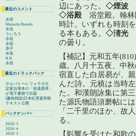
辺にあった。
◇煙波
最近のコメント
◇浴殿
浴堂殿。翰林
水垣
時計。いずれも時刻
Matsuda Hiroshi
水垣
る本もある。
◇淸光
ういろう
水垣
の曇り。
水垣
恭子
水垣
【補記】元和五年(81
R.H
水垣
歳。八月十五夜、中秋
宿直した白居易が、親
最近のトラックバック
んだ詩。元稹は当時
サルバトーレフェラガモ
定家自筆本の「拾遺愚草」
た。和漢朗詠集に第三
が電子書籍で出版
[趣味雑談]日本紀竟宴和歌
た源氏物語須磨帖には
テキスト公開
「二千里のほか、故
バックナンバー
る。
2026/ 5
2026/ 4
【影響を受けた和歌の
2026/ 3