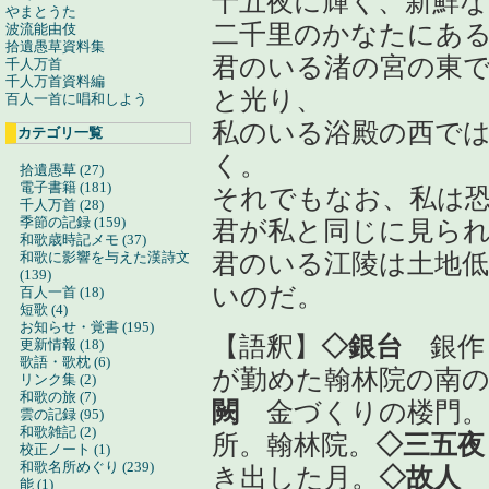
十五夜に輝く、新鮮な
やまとうた
二千里のかなたにあ
波流能由伎
拾遺愚草資料集
君のいる渚の宮の東
千人万首
千人万首資料編
と光り、
百人一首に唱和しよう
私のいる浴殿の西で
カテゴリ一覧
く。
拾遺愚草 (27)
電子書籍 (181)
それでもなお、私は
千人万首 (28)
季節の記録 (159)
君が私と同じに見ら
和歌歳時記メモ (37)
和歌に影響を与えた漢詩文
君のいる江陵は土地
(139)
いのだ。
百人一首 (18)
短歌 (4)
お知らせ・覚書 (195)
【語釈】
◇銀台
銀作
更新情報 (18)
歌語・歌枕 (6)
が勤めた翰林院の南
リンク集 (2)
和歌の旅 (7)
闕
金づくりの楼門。
雲の記録 (95)
和歌雑記 (2)
所。翰林院。
◇三五夜
校正ノート (1)
和歌名所めぐり (239)
き出した月。
◇故人
能 (1)