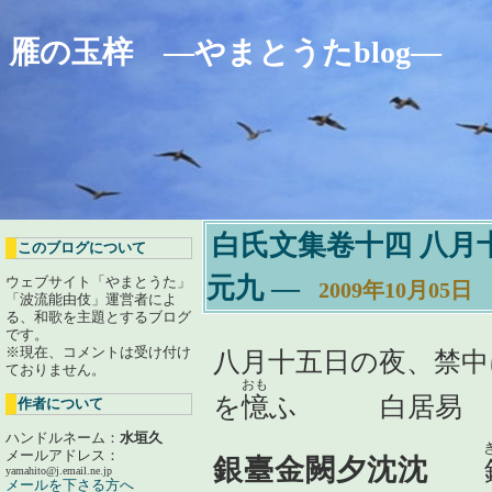
雁の玉梓 ―やまとうたblog―
白氏文集卷十四 八月
このブログについて
元九
―
ウェブサイト「やまとうた」
2009年10月05日
「波流能由伎」運営者によ
る、和歌を主題とするブログ
です。
※現在、コメントは受け付け
八月十五日の夜、禁中
ておりません。
おも
を
憶
ふ 白居易
作者について
ハンドルネーム：
水垣久
メールアドレス：
銀臺金闕夕沈沈
yamahito@j.email.ne.jp
メールを下さる方へ