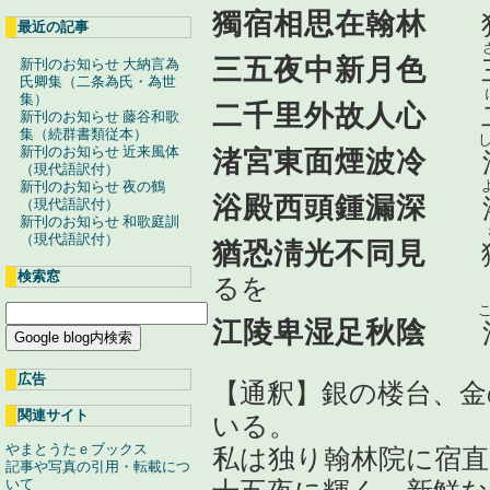
獨宿相思在翰林
独
最近の記事
三五夜中新月色
新刊のお知らせ 大納言為
氏卿集（二条為氏・為世
集）
二千里外故人心
新刊のお知らせ 藤谷和歌
集（続群書類従本）
新刊のお知らせ 近来風体
渚宮東面煙波冷
（現代語訳付）
新刊のお知らせ 夜の鶴
浴殿西頭鍾漏深
（現代語訳付）
新刊のお知らせ 和歌庭訓
（現代語訳付）
猶恐淸光不同見
検索窓
るを
江陵卑湿足秋陰
広告
【通釈】銀の楼台、金
関連サイト
いる。
やまとうたｅブックス
私は独り翰林院に宿直
記事や写真の引用・転載につ
いて