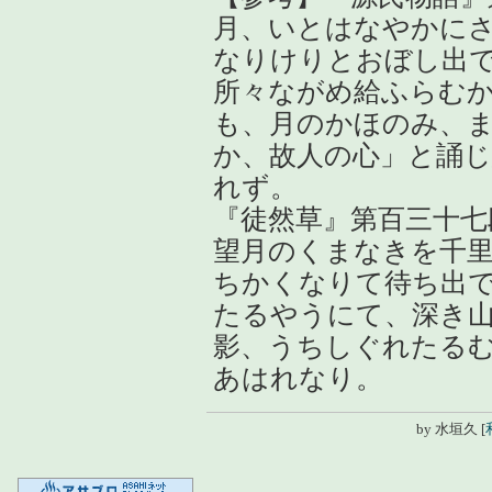
月、いとはなやかに
なりけりとおぼし出
所々ながめ給ふらむ
も、月のかほのみ、
か、故人の心」と誦
れず。
『徒然草』第百三十七
望月のくまなきを千
ちかくなりて待ち出
たるやうにて、深き
影、うちしぐれたる
あはれなり。
by
水垣久
[