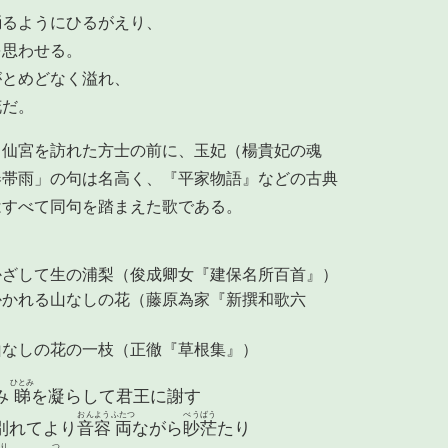
踊るようにひるがえり、
を思わせる。
がとめどなく溢れ、
花だ。
。仙宮を訪れた方士の前に、玉妃（楊貴妃の魂
春帯雨」の句は名高く、『平家物語』などの古典
はすべて同句を踏まえた歌である。
かざして生の浦梨（俊成卿女『建保名所百首』）
かかれる山なしの花（藤原為家『新撰和歌六
山なしの花の一枝（正徹『草根集』）
ひとみ
み
睇
を凝らして君王に謝す
おんよう
ふたつ
べうばう
別れてより
音容
両
ながら
眇茫
たり
り
つ