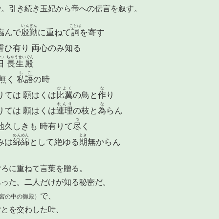
で。引き続き玉妃から帝への伝言を叙す。
いんぎん
ことば
んで
殷勤
に重ねて
詞
を寄す
誓ひ有り 両心のみ知る
つ
ちやうせいでん
日
長生殿
しご
無く
私語
の時
ひよく
な
ては 願はくは
比翼
の鳥と
作
り
れんり
な
ては 願はくは
連理
の枝と
為
らん
つ
久しきも 時有りて
尽
く
めんめん
とき
みは
綿綿
として絶ゆる
期
無からん
ごろに重ねて言葉を贈る。
あった。二人だけが知る秘密だ。
で、
宮の中の御殿）
ごとを交わした時、