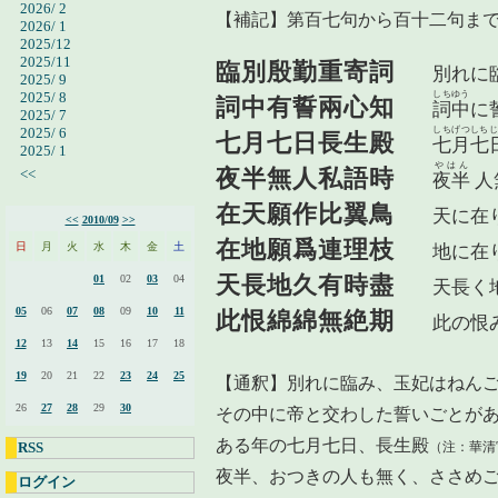
2026/ 2
【補記】第百七句から百十二句ま
2026/ 1
2025/12
2025/11
臨別殷勤重寄詞
別れに臨
2025/ 9
しちゆう
2025/ 8
詞中有誓兩心知
詞中
に
2025/ 7
しちげつしちじ
2025/ 6
七月七日長生殿
七月七
2025/ 1
やはん
夜半無人私語時
<<
夜半
人
在天願作比翼鳥
天に在り
<<
2010/09
>>
在地願爲連理枝
日
月
火
水
木
金
土
地に在り
天長地久有時盡
01
02
03
04
天長く地
05
06
07
08
09
10
11
此恨綿綿無絶期
此の恨
12
13
14
15
16
17
18
19
20
21
22
23
24
25
【通釈】別れに臨み、玉妃はねん
26
27
28
29
30
その中に帝と交わした誓いごとが
ある年の七月七日、長生殿
（注：華清
RSS
夜半、おつきの人も無く、ささめ
ログイン