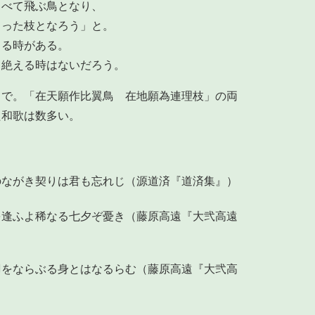
らべて飛ぶ鳥となり、
さった枝となろう」と。
きる時がある。
、絶える時はないだろう。
まで。「在天願作比翼鳥 在地願為連理枝」の両
た和歌は数多い。
のながき契りは君も忘れじ（源道済『道済集』）
を逢ふよ稀なる七夕ぞ憂き（藤原高遠『大弐高遠
羽をならぶる身とはなるらむ（藤原高遠『大弐高