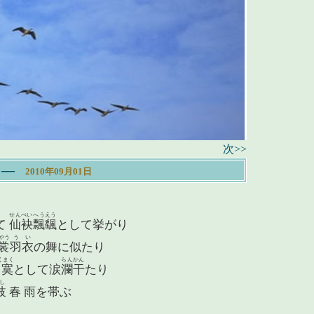
次>>
―
2010年09月01日
せんべい
へうえう
て
仙袂
飄颻
として挙がり
やう
うい
裳
羽衣
の舞に似たり
くまく
らんかん
寞
として涙
瀾干
たり
し
枝
春 雨を帯ぶ