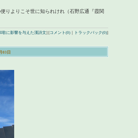
の便りよりこそ世に知られけれ（石野広通『霞関
和歌に影響を与えた漢詩文
]
[
コメント(0)
｜
トラックバック(0)
]
9月03日