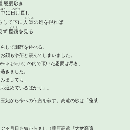
裡
恩愛
歇
き
ちゆう
じつげつ
中
に
日月
長し
じんくわん
らして下に
人寰
の処を視れば
ぢんむ
見ず
塵霧
を見る
凝らして謝辞を述べる。
もお顔も渺茫と霞んでしまいました。
の内で頂いた恩愛は尽き、
殿の名を借りる）
が過ぎました。
望みましても、
立ち込めているばかり」。
。玉妃から帝への伝言を叙す。高遠の歌は「蓬莱
過ぐる月日も短からまし（藤原高遠『大弐高遠