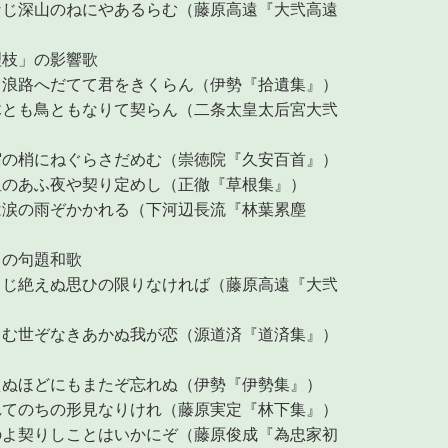
なじ深山のねにやあるらむ（藤原高遠『大弐高遠
理枝」の影響歌
も浪路へだてて君をきくらん（伊勢『拾遺集』）
木とも鳥ともなりて契らん（二条太皇太后宮大弐
宿の梢にねぐらさだめむ（崇徳院『久安百首』）
星のあふ夜や契り定めし（正徹『草根集』）
は涙の雨ぞかかれる（下河辺長流『林葉累塵
」の句題和歌
きじ絶えぬ思ひの限りなければ（藤原高遠『大弐
きむ世ぞなきあかぬ我が恋（源道済『道済集』）
えぬほどにもまたぞ忘れぬ（伊勢『伊勢集』）
れてのちの形見なりけれ（藤原実定『林下集』）
のよ契りしことはいかにぞ（藤原俊成『為忠家初