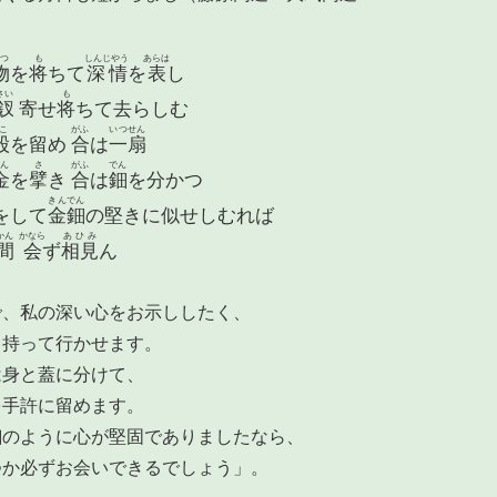
つ
も
しんじやう
あらは
物
を
将
ちて
深情
を
表
し
さい
も
釵
寄せ
将
ちて去らしむ
こ
がふ
いつせん
股
を留め
合
は
一扇
ん
さ
がふ
でん
金
を
擘
き
合
は
鈿
を分かつ
きんでん
をして
金鈿
の堅きに似せしむれば
かん
かなら
あひみ
間
会
ず
相見
ん
で、私の深い心をお示ししたく、
て持って行かせます。
は身と蓋に分けて、
を手許に留めます。
鈿のように心が堅固でありましたなら、
つか必ずお会いできるでしょう」。