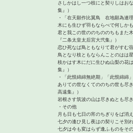
さしかはし一つ枝にと契りしはお
集』）
・「在天願作比翼鳥 在地願為連
木にも生ひず羽もならべで何しか
君と我この世ののちののちもまた
『二条太皇太后宮大弐集』）
恋ひ死なば鳥ともなりて君がすむ
鳥となり枝ともならんことのはは
枝かはす木にだに生ひぬ山梨の花
集』）
・「此恨綿綿無絶期」「此恨綿綿
ありての世なくてののちの世も尽
高遠集』）
岩根さす筑波の山は尽きぬとも尽
・その他
月も日も七日の宵のちぎりをば消
七夕の逢ひ見し夜はの契りこそ別
七夕は今も変はらず逢ふものをそ