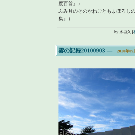
度百首』）
ふみ月のそのかねごともまぼろし
集』）
by
水垣久
[
雲の記録20100903
―
2010年0