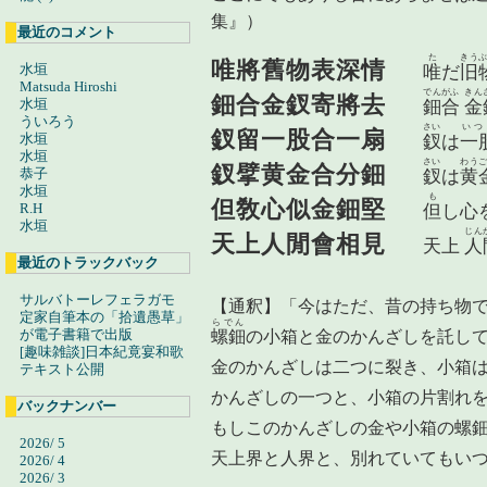
集』）
最近のコメント
た
きうぶ
唯將舊物表深情
水垣
唯
だ
旧
Matsuda Hiroshi
でんがふ
きん
鈿合金釵寄將去
水垣
鈿合
金
ういろう
さい
いつ
釵留一股合一扇
水垣
釵
は
一
水垣
さい
わうご
釵擘黄金合分鈿
恭子
釵
は
黄
水垣
も
但敎心似金鈿堅
R.H
但
し心
水垣
じん
天上人閒會相見
天上
人
最近のトラックバック
サルバトーレフェラガモ
【通釈】「今はただ、昔の持ち物
定家自筆本の「拾遺愚草」
らでん
が電子書籍で出版
螺鈿
の小箱と金のかんざしを託し
[趣味雑談]日本紀竟宴和歌
金のかんざしは二つに裂き、小箱
テキスト公開
かんざしの一つと、小箱の片割れ
バックナンバー
もしこのかんざしの金や小箱の螺
2026/ 5
天上界と人界と、別れていてもい
2026/ 4
2026/ 3