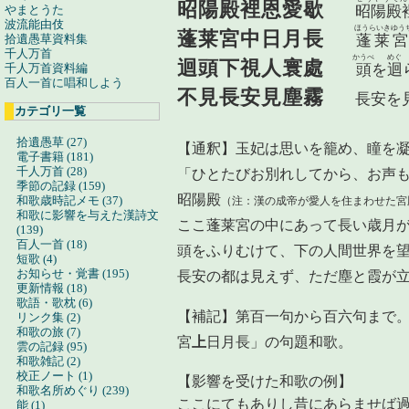
昭陽殿裡恩愛歇
やまとうた
昭陽殿
波流能由伎
ほうらいきゆう
蓬莱宮中日月長
拾遺愚草資料集
蓬莱宮
千人万首
かうべ
めぐ
迴頭下視人寰處
千人万首資料編
頭
を
迴
百人一首に唱和しよう
不見長安見塵霧
長安を
カテゴリ一覧
拾遺愚草 (27)
【通釈】玉妃は思いを籠め、瞳を
電子書籍 (181)
千人万首 (28)
「ひとたびお別れしてから、お声
季節の記録 (159)
昭陽殿
和歌歳時記メモ (37)
（注：漢の成帝が愛人を住まわせた宮
和歌に影響を与えた漢詩文
ここ蓬莱宮の中にあって長い歳月
(139)
百人一首 (18)
頭をふりむけて、下の人間世界を
短歌 (4)
お知らせ・覚書 (195)
長安の都は見えず、ただ塵と霞が
更新情報 (18)
歌語・歌枕 (6)
【補記】第百一句から百六句まで
リンク集 (2)
和歌の旅 (7)
宮
上
日月長」の句題和歌。
雲の記録 (95)
和歌雑記 (2)
校正ノート (1)
【影響を受けた和歌の例】
和歌名所めぐり (239)
ここにてもありし昔にあらませば
能 (1)