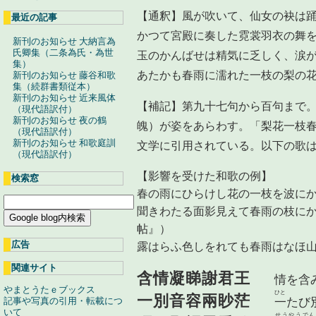
【通釈】風が吹いて、仙女の袂は
最近の記事
かつて宮殿に奏した霓裳羽衣の舞
新刊のお知らせ 大納言為
氏卿集（二条為氏・為世
玉のかんばせは精気に乏しく、涙
集）
あたかも春雨に濡れた一枝の梨の
新刊のお知らせ 藤谷和歌
集（続群書類従本）
新刊のお知らせ 近来風体
【補記】第九十七句から百句まで
（現代語訳付）
新刊のお知らせ 夜の鶴
魄）が姿をあらわす。「梨花一枝
（現代語訳付）
新刊のお知らせ 和歌庭訓
文学に引用されている。以下の歌
（現代語訳付）
【影響を受けた和歌の例】
検索窓
春の雨にひらけし花の一枝を波に
聞きわたる面影見えて春雨の枝に
帖』）
広告
露はらふ色しをれても春雨はなほ
関連サイト
含情凝睇謝君王
情を含
やまとうたｅブックス
ひと
一別音容兩眇茫
記事や写真の引用・転載につ
一
たび
いて
せうやうでん