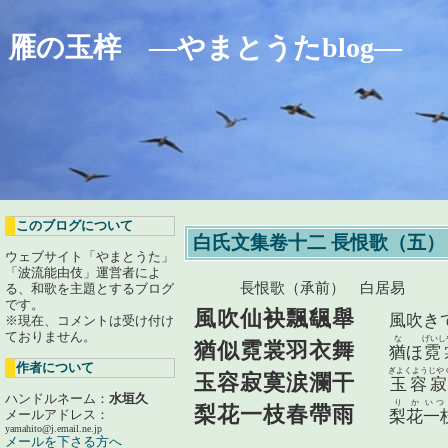
雁の玉梓 ―やまとうたblog―
このブログについて
白氏文集卷十二 長恨歌（五）
ウェブサイト「やまとうた」
「波流能由伎」運営者によ
長恨歌（承前） 白居易
る、和歌を主題とするブログ
です。
風吹仙袂飄颻舉
風吹き
※現在、コメントは受け付け
ておりません。
な
げいし
猶似霓裳羽衣舞
猶
ほ
霓
作者について
ぎよくよう
じや
玉容寂寞涙瀾干
玉容
寂
ハンドルネーム：
水垣久
りか
いつ
梨花一枝春帶雨
メールアドレス：
梨花
一
yamahito@j.email.ne.jp
メールを下さる方へ