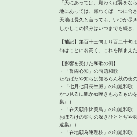
「天にあっては、願わくば翼をな
地にあっては、願わくば一つに合
天地は長久と言っても、いつか尽
しかしこの恨みはいつまでも続き
【補記】第百十三句より百二十句
句はことに名高く、これを踏まえ
【影響を受けた和歌の例】
・「誓両心知」の句題和歌
たなばたや知らば知るらん秋の夜
・「七月七日長生殿」の句題和歌
かつ見るに飽かぬ嘆きもあるもの
集』）
・「在天願作比翼鳥」の句題和歌
おぼろけの契りの深きひととぢや
遠集』）
・「在地願為連理枝」の句題和歌