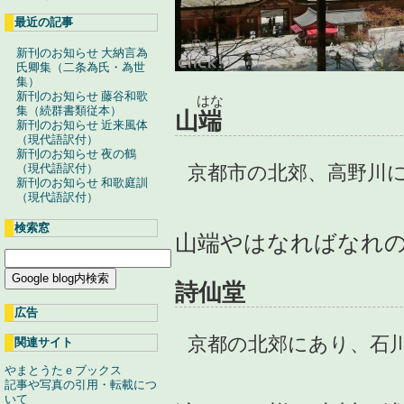
最近の記事
新刊のお知らせ 大納言為
氏卿集（二条為氏・為世
集）
新刊のお知らせ 藤谷和歌
はな
集（続群書類従本）
山
端
新刊のお知らせ 近来風体
（現代語訳付）
新刊のお知らせ 夜の鶴
京都市の北郊、高野川
（現代語訳付）
新刊のお知らせ 和歌庭訓
（現代語訳付）
検索窓
山端やはなればなれ
詩仙堂
広告
京都の北郊にあり、石
関連サイト
やまとうたｅブックス
記事や写真の引用・転載につ
いて