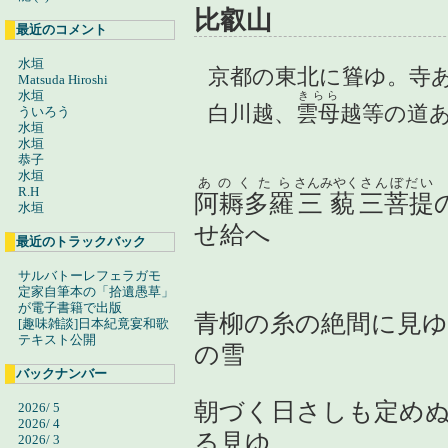
比叡山
最近のコメント
水垣
京都の東北に聳ゆ。寺
Matsuda Hiroshi
水垣
きらら
白川越、
雲母
越等の道
ういろう
水垣
水垣
恭子
水垣
あのくたら
さんみやく
さんぼだい
R.H
阿耨多羅
三藐
三菩提
水垣
せ給へ
最近のトラックバック
サルバトーレフェラガモ
定家自筆本の「拾遺愚草」
が電子書籍で出版
青柳の糸の絶間に見
[趣味雑談]日本紀竟宴和歌
テキスト公開
の雪
バックナンバー
朝づく日さしも定め
2026/ 5
2026/ 4
る見ゆ
2026/ 3