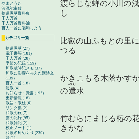
渡らじな蝉の小川の
やまとうた
波流能由伎
し
拾遺愚草資料集
千人万首
千人万首資料編
百人一首に唱和しよう
カテゴリ一覧
比叡の山ふもとの里
拾遺愚草 (27)
つる
電子書籍 (181)
千人万首 (28)
季節の記録 (159)
和歌歳時記メモ (37)
和歌に影響を与えた漢詩文
かきこもる木蔭かす
(139)
百人一首 (18)
やり
短歌 (4)
の
遣
水
お知らせ・覚書 (195)
更新情報 (18)
歌語・歌枕 (6)
リンク集 (2)
和歌の旅 (7)
竹むらにまじる椿の
雲の記録 (95)
和歌雑記 (2)
きかな
校正ノート (1)
和歌名所めぐり (239)
能 (1)