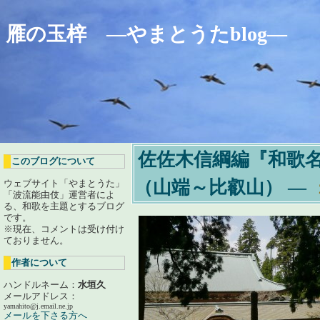
雁の玉梓 ―やまとうたblog―
佐佐木信綱編『和歌名
このブログについて
（山端～比叡山）
―
ウェブサイト「やまとうた」
「波流能由伎」運営者によ
る、和歌を主題とするブログ
です。
※現在、コメントは受け付け
ておりません。
作者について
ハンドルネーム：
水垣久
メールアドレス：
yamahito@j.email.ne.jp
メールを下さる方へ