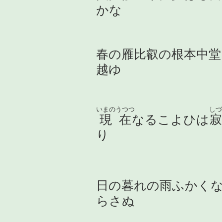
かな
春の雁比叡の根本中
越ゆ
いまのうつつ
しづ
現在
なるこよひは
寂
り
日の暮れの雨ふかく
らさぬ