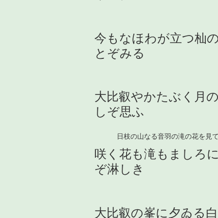
今もなほわが立つ杣
とぞみる
大比叡やかたぶく月
しぞ思ふ
日枝の山なる音羽の滝の花を見
咲く花も滝もましろ
ぞ淋しき
大比叡の峯に夕ゐる