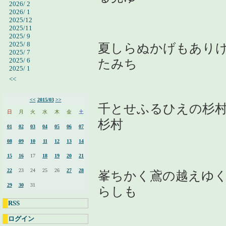
2026/ 2
2026/ 1
2025/12
2025/11
2025/ 9
2025/ 8
夏しらぬかげもあり
2025/ 7
2025/ 6
たみち
2025/ 1
<<
<<
2015/03
>>
千とせふるひえの杉
日
月
火
水
木
金
土
杉村
01
02
03
04
05
06
07
08
09
10
11
12
13
14
15
16
17
18
19
20
21
22
23
24
25
26
27
28
峯ちかく鳶の越えゆ
29
30
31
らしも
RSS
ログイン