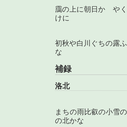
靄の上に朝日かゞや
けに
初秋や白川ぐちの露
な
補録
洛北
まちの雨比叡の小雪
の北かな