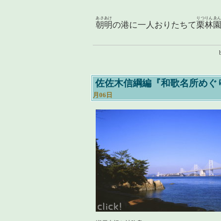
あさあけ
りつりんゑ
朝明
の港に一人おりたちて
栗林
佐佐木信綱編『和歌名所めぐり
月06日