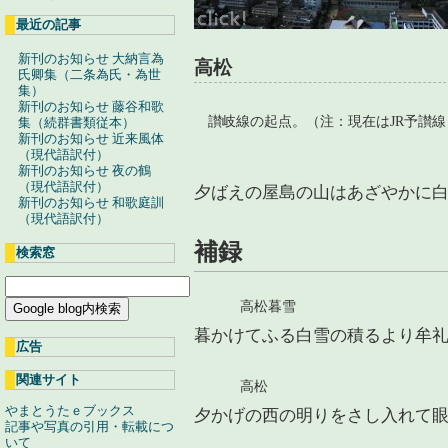
最近の記事
新刊のお知らせ 大納言為
高松
氏卿集（二条為氏・為世
集）
新刊のお知らせ 藤谷和歌
讃岐線の起点。（注：現在はJR予讃
集（続群書類従本）
新刊のお知らせ 近来風体
（現代語訳付）
新刊のお知らせ 夜の鶴
（現代語訳付）
夕ばえの屋島の山はあざやかに
新刊のお知らせ 和歌庭訓
（現代語訳付）
補録
検索窓
高松暮雪
暮かけてふる白雪の積るより牟
広告
関連サイト
高松
やまとうたｅブックス
夕かげの西の明りをさし入れて
記事や写真の引用・転載につ
いて