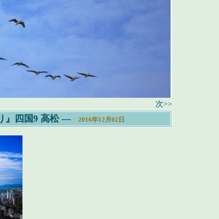
次>>
』四国9 高松
―
2016年12月02日