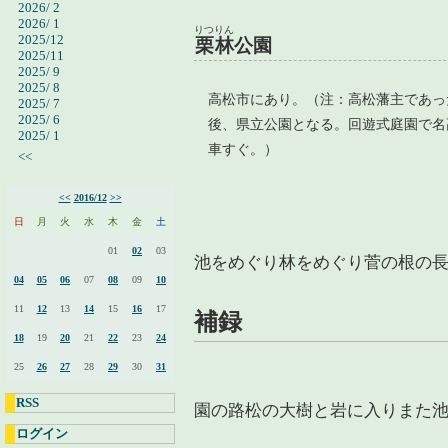
2026/ 2
2026/ 1
りつりん
2025/12
栗林
公園
2025/11
2025/ 9
2025/ 8
高松市にあり。（注：高松藩主であっ
2025/ 7
2025/ 6
後、県立公園となる。回遊式庭園で名
2025/ 1
車すぐ。）
<<
<<
2016/12
>>
日
月
火
水
木
金
土
01
02
03
池をめぐり林をめぐり菅の根の
04
05
06
07
08
09
10
11
12
13
14
15
16
17
補録
18
19
20
21
22
23
24
25
26
27
28
29
30
31
RSS
園の路松の大樹と岩に入りまた
ログイン