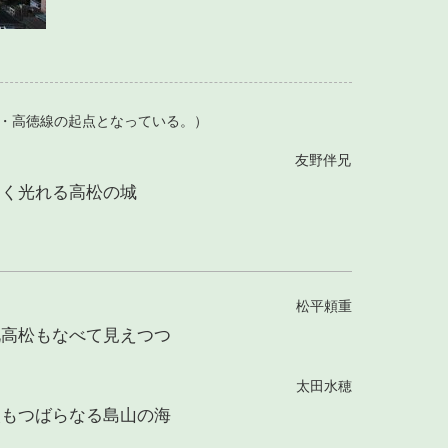
線・高徳線の起点となっている。）
友野伴兄
白く光れる高松の城
松平頼重
礼高松もなべて見えつつ
太田水穂
眼もつばらなる島山の海