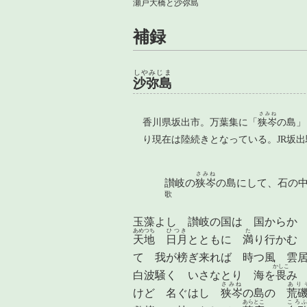
瀬戸大橋と沙弥島
補録
しやみじま
沙弥島
さみね
香川県坂出市。万葉集に「
狭岑
の島」
り現在は陸続きとなっている。JR坂
さみね
讃岐の
狭岑
の島にして、石の
歌
玉藻よし 讃岐の国は 国からか
あめつち
ひつき
た
天地
日月
とともに
満
り行かむ
て 我が榜ぎ来れば 時つ風 雲
かしこ
白波騒く いさなとり 海を
畏
み
さみね
あり
けど 名ぐはし
狭岑
の島の
荒
あらとこ
ころ