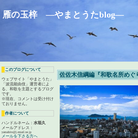
雁の玉梓 ―やまとうたblog―
このブログについて
佐佐木信綱編『和歌名所めぐり
ウェブサイト「やまとうた」
「波流能由伎」運営者によ
る、和歌を主題とするブログ
です。
※現在、コメントは受け付け
ておりません。
作者について
ハンドルネーム：
水垣久
メールアドレス：
yamahito@j.email.ne.jp
メールを下さる方へ