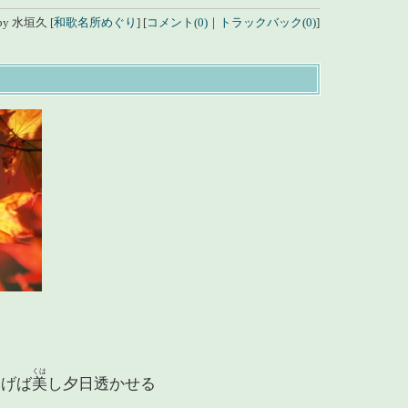
by
水垣久
[
和歌名所めぐり
]
[
コメント(0)
｜
トラックバック(0)
]
ふ
くは
仰
げば
美
し夕日透かせる