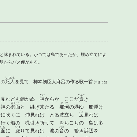
と詠まれている。かつては島であったが、埋め立てによ
出駅からバス便がある。
しにひと
中の
死人
を見て、柿本朝臣人麻呂の作る歌一首
并せて短
かむ
たふと
 見れども飽かぬ
神
からか ここだ
貴
き
みおも
なか
 神の
御面
と 継ぎ来たる
那珂
の港ゆ 船浮け
へ
居に吹くに 沖見れば とゐ波立ち
辺
見れば
 行く船の 梶引き折りて をちこちの 島は多
そも
いほ
おと
磯面
に
廬
りて見れば 波の
音
の 繁き浜辺を
ふ