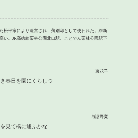
た松平家により造営され、藩別邸として使われた。維新
高い。JR高徳線栗林公園北口駅、ことでん栗林公園駅下
東花子
長き春日を園にくらしつ
与謝野寛
池を見て橋に逢ふかな