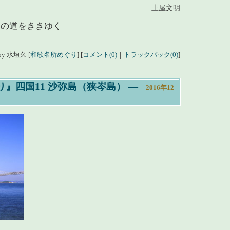
土屋文明
ん
園
の道をききゆく
by
水垣久
[
和歌名所めぐり
]
[
コメント(0)
｜
トラックバック(0)
]
』四国11 沙弥島（狭岑島）
―
2016年12