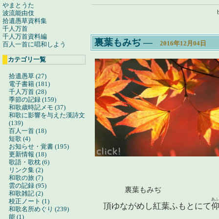
やまとうた
波流能由伎
拾遺愚草資料集
千人万首
千人万首資料編
裏葉もみぢ
―
2016年12月04日
百人一首に唱和しよう
カテゴリ一覧
拾遺愚草 (27)
電子書籍 (181)
千人万首 (28)
季節の記録 (159)
和歌歳時記メモ (37)
和歌に影響を与えた漢詩文
(139)
百人一首 (18)
短歌 (4)
お知らせ・覚書 (195)
更新情報 (18)
歌語・歌枕 (6)
リンク集 (2)
和歌の旅 (7)
雲の記録 (95)
裏葉もみぢ
和歌雑記 (2)
あ
校正ノート (1)
頂ゆながめし紅葉ふもとにて
和歌名所めぐり (239)
能 (1)