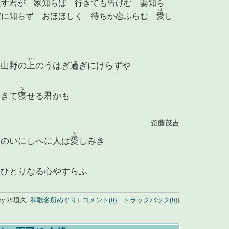
臥
す君が 家知らば 行きても告げむ 妻知ら
は
だに知らず おほほしく 待ちか恋ふらむ
愛
し
うへ
の山野の
上
のうはぎ過ぎにけらずや
な
まきて
寝
せる君かも
斎藤茂吉
を
そのいにしへに人は
愛
しみき
が
吾
ひとりなる心やすらふ
by
水垣久
[
和歌名所めぐり
]
[
コメント(0)
｜
トラックバック(0)
]