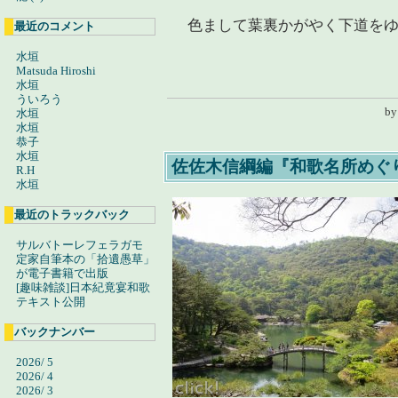
色まして葉裏かがやく下道をゆ
最近のコメント
水垣
Matsuda Hiroshi
水垣
ういろう
b
水垣
水垣
恭子
水垣
佐佐木信綱編『和歌名所めぐり
R.H
水垣
最近のトラックバック
サルバトーレフェラガモ
定家自筆本の「拾遺愚草」
が電子書籍で出版
[趣味雑談]日本紀竟宴和歌
テキスト公開
バックナンバー
2026/ 5
2026/ 4
2026/ 3