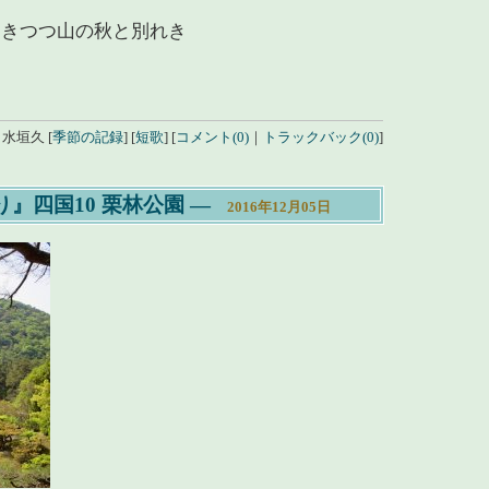
きつつ山の秋と別れき
y
水垣久
[
季節の記録
]
[
短歌
]
[
コメント(0)
｜
トラックバック(0)
]
』四国10 栗林公園
―
2016年12月05日