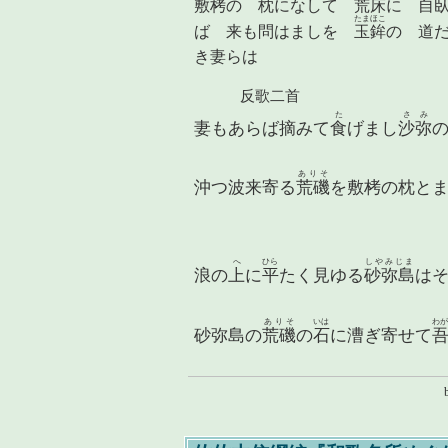
敷栲の 枕になして
荒床
に
自
たまほこ
ば 来も問はましを
玉鉾
の 道
き妻らは
反歌二首
た
さみ
妻もあらば摘みて
食
げまし
沙弥
ありそ
沖つ波来寄る
荒磯
を敷栲の枕と
へ
ひら
しやみじま
浪の
上
に
平
たく見ゆる
砂弥島
は
ありそ
いは
わ
砂弥島の
荒磯
の
石
に漕ぎ寄せて